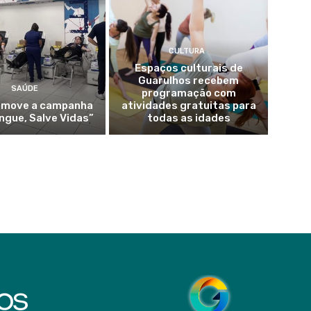
CULTURA
Espaços culturais de
Guarulhos recebem
SAÚDE
programação com
omove a campanha
atividades gratuitas para
ngue, Salve Vidas”
todas as idades